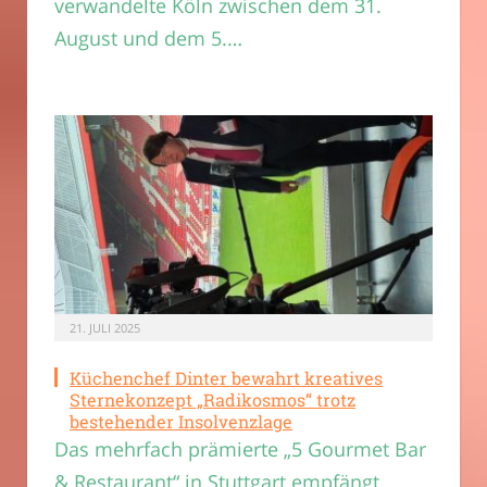
verwandelte Köln zwischen dem 31.
August und dem 5.…
21. JULI 2025
Küchenchef Dinter bewahrt kreatives
Sternekonzept „Radikosmos“ trotz
bestehender Insolvenzlage
Das mehrfach prämierte „5 Gourmet Bar
& Restaurant“ in Stuttgart empfängt