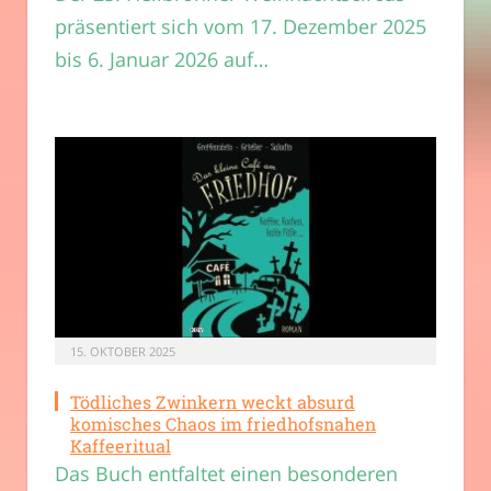
präsentiert sich vom 17. Dezember 2025
bis 6. Januar 2026 auf…
15. OKTOBER 2025
Tödliches Zwinkern weckt absurd
komisches Chaos im friedhofsnahen
Kaffeeritual
Das Buch entfaltet einen besonderen