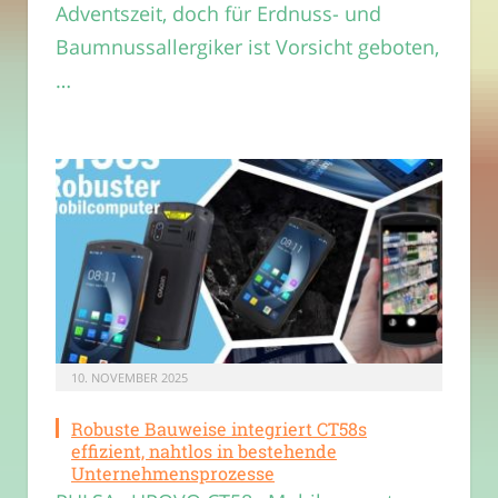
Adventszeit, doch für Erdnuss- und
Baumnussallergiker ist Vorsicht geboten,
…
10. NOVEMBER 2025
Robuste Bauweise integriert CT58s
effizient, nahtlos in bestehende
Unternehmensprozesse