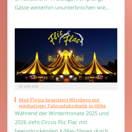
Gäste weiterhin ununterbrochen wie…
23. JUNI 2025
Mad Flying begeistert Nürnberg mit
waghalsiger Fahrradakrobatik in Höhe
Während der Wintermonate 2025 und
2026 zieht Circus Flic Flac mit
beeindruckenden X-Mas-Shows durch