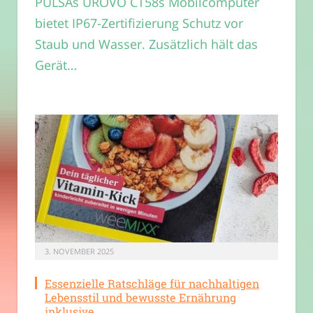
PULSAs UROVO CT58s Mobilcomputer
bietet IP67-Zertifizierung Schutz vor
Staub und Wasser. Zusätzlich hält das
Gerät…
3. NOVEMBER 2025
Essenzielle Ratschläge für nachhaltigen
Lebensstil und bewusste Ernährung
inklusive