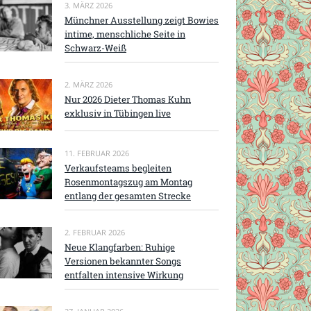
3. MÄRZ 2026
Münchner Ausstellung zeigt Bowies
intime, menschliche Seite in
Schwarz-Weiß
2. MÄRZ 2026
Nur 2026 Dieter Thomas Kuhn
exklusiv in Tübingen live
11. FEBRUAR 2026
Verkaufsteams begleiten
Rosenmontagszug am Montag
entlang der gesamten Strecke
2. FEBRUAR 2026
Neue Klangfarben: Ruhige
Versionen bekannter Songs
entfalten intensive Wirkung