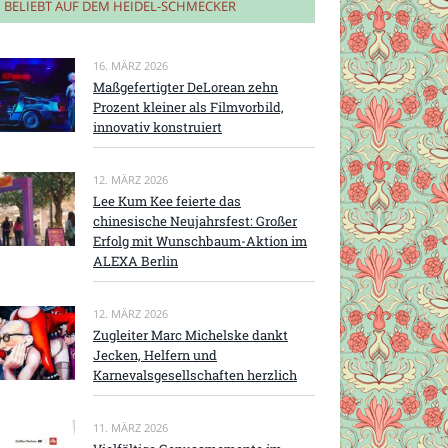
BELIEBT AUF DEM HEIDEL-SCHMECKER
16. MÄRZ 2026
Maßgefertigter DeLorean zehn
Prozent kleiner als Filmvorbild,
innovativ konstruiert
12. MÄRZ 2026
Lee Kum Kee feierte das
chinesische Neujahrsfest: Großer
Erfolg mit Wunschbaum-Aktion im
ALEXA Berlin
12. MÄRZ 2026
Zugleiter Marc Michelske dankt
Jecken, Helfern und
Karnevalsgesellschaften herzlich
11. MÄRZ 2026