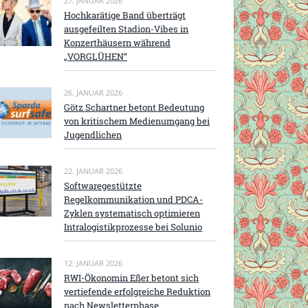
27. JANUAR 2026
Hochkarätige Band überträgt
ausgefeilten Stadion-Vibes in
Konzerthäusern während
„VORGLÜHEN“
26. JANUAR 2026
Götz Schartner betont Bedeutung
von kritischem Medienumgang bei
Jugendlichen
22. JANUAR 2026
Softwaregestützte
Regelkommunikation und PDCA-
Zyklen systematisch optimieren
Intralogistikprozesse bei Solunio
12. JANUAR 2026
RWI-Ökonomin Eßer betont sich
vertiefende erfolgreiche Reduktion
nach Newsletterphase