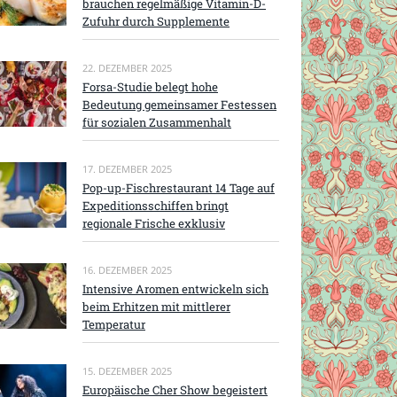
brauchen regelmäßige Vitamin-D-
Zufuhr durch Supplemente
22. DEZEMBER 2025
Forsa-Studie belegt hohe
Bedeutung gemeinsamer Festessen
für sozialen Zusammenhalt
17. DEZEMBER 2025
Pop-up-Fischrestaurant 14 Tage auf
Expeditionsschiffen bringt
regionale Frische exklusiv
16. DEZEMBER 2025
Intensive Aromen entwickeln sich
beim Erhitzen mit mittlerer
Temperatur
15. DEZEMBER 2025
Europäische Cher Show begeistert