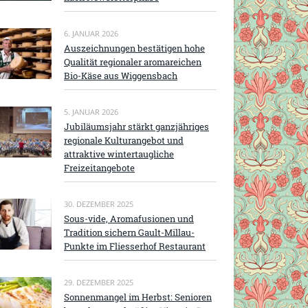
6. JANUAR 2026
Auszeichnungen bestätigen hohe
Qualität regionaler aromareichen
Bio-Käse aus Wiggensbach
5. JANUAR 2026
Jubiläumsjahr stärkt ganzjähriges
regionale Kulturangebot und
attraktive wintertaugliche
Freizeitangebote
30. DEZEMBER 2025
Sous-vide, Aromafusionen und
Tradition sichern Gault-Millau-
Punkte im Fliesserhof Restaurant
29. DEZEMBER 2025
Sonnenmangel im Herbst: Senioren