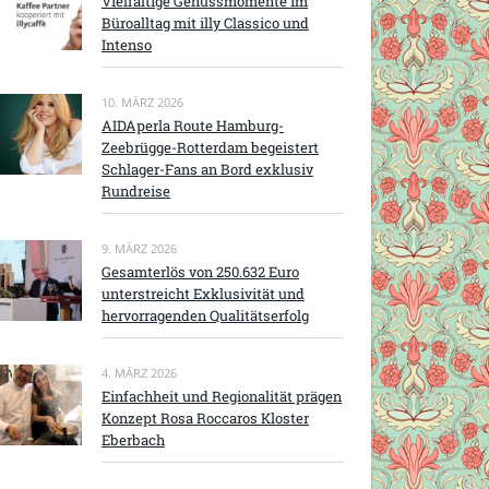
Vielfältige Genussmomente im
Büroalltag mit illy Classico und
Intenso
10. MÄRZ 2026
AIDAperla Route Hamburg-
Zeebrügge-Rotterdam begeistert
Schlager-Fans an Bord exklusiv
Rundreise
9. MÄRZ 2026
Gesamterlös von 250.632 Euro
unterstreicht Exklusivität und
hervorragenden Qualitätserfolg
4. MÄRZ 2026
Einfachheit und Regionalität prägen
Konzept Rosa Roccaros Kloster
Eberbach