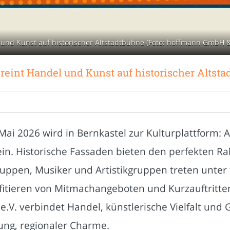
 und Kunst auf historischer Altstadtbühne (Foto: hoffmann GmbH &
reint Handel und Kunst auf historischer Altst
Mai 2026 wird in Bernkastel zur Kulturplattform: 
n. Historische Fassaden bieten den perfekten Rah
uppen, Musiker und Artistikgruppen treten unter
fitieren von Mitmachangeboten und Kurzauftritte
.V. verbindet Handel, künstlerische Vielfalt und
ng, regionaler Charme.