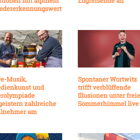
itionen mit alpinem
Zugreisende an
edererkennungswert
ve-Musik,
Spontaner Wortwitz
dienkunst und
trifft verblüffende
erolympiade
Illusionen unter fre
geistern zahlreiche
Sommerhimmel live
ilnehmer am
iabend