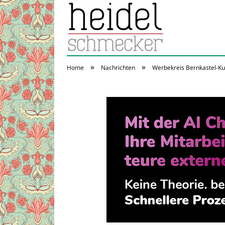
»
»
Home
Nachrichten
Werbekreis Bernkastel-Kue