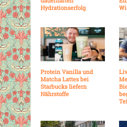
dauerhaften
Ed
Hydrationserfolg
Wi
Protein Vanilla und
Li
Matcha Lattes bei
Me
Starbucks liefern
Bi
Nährstoffe
be
Te
Ma