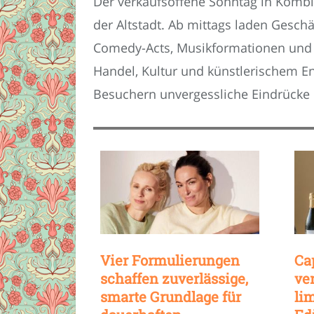
Der verkaufsoffene Sonntag in Kombin
der Altstadt. Ab mittags laden Ges
Comedy-Acts, Musikformationen und 
Handel, Kultur und künstlerischem E
Besuchern unvergessliche Eindrücke i
Vier Formulierungen
Ca
schaffen zuverlässige,
ve
smarte Grundlage für
li