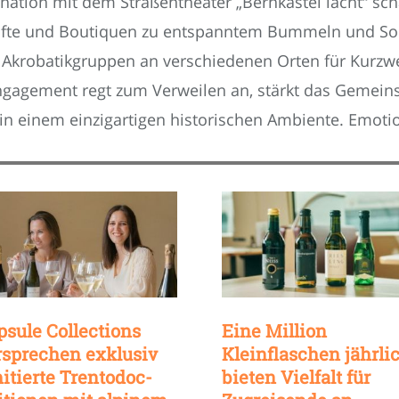
ation mit dem Straßentheater „Bernkastel lacht“ scha
chäfte und Boutiquen zu entspanntem Bummeln und S
Akrobatikgruppen an verschiedenen Orten für Kurzwe
ngagement regt zum Verweilen an, stärkt das Gemeinsc
n einem einzigartigen historischen Ambiente. Emotiona
psule Collections
Eine Million
rsprechen exklusiv
Kleinflaschen jährli
mitierte Trentodoc-
bieten Vielfalt für