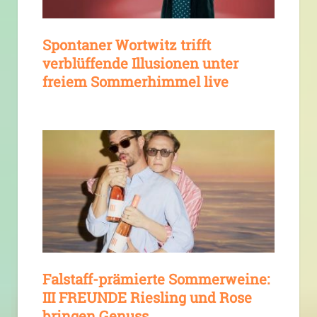
Spontaner Wortwitz trifft
verblüffende Illusionen unter
freiem Sommerhimmel live
Falstaff-prämierte Sommerweine:
III FREUNDE Riesling und Rose
bringen Genuss