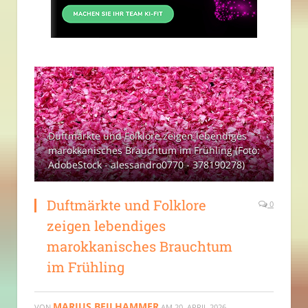
Duftmärkte und Folklore zeigen lebendiges
marokkanisches Brauchtum im Frühling (Foto:
AdobeStock - alessandro0770 - 378190278)
Duftmärkte und Folklore
0
zeigen lebendiges
marokkanisches Brauchtum
im Frühling
MARIUS BEILHAMMER
VON
AM
20. APRIL 2026