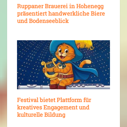
Ruppaner Brauerei in Hohenegg
präsentiert handwerkliche Biere
und Bodenseeblick
Festival bietet Plattform für
kreatives Engagement und
kulturelle Bildung