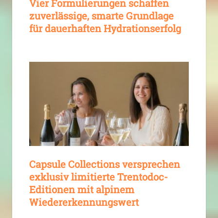
Vier Formulierungen schaffen
zuverlässige, smarte Grundlage
für dauerhaften Hydrationserfolg
Capsule Collections versprechen
exklusiv limitierte Trentodoc-
Editionen mit alpinem
Wiedererkennungswert