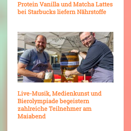
Protein Vanilla und Matcha Lattes
bei Starbucks liefern Nährstoffe
Live-Musik, Medienkunst und
Bierolympiade begeistern
zahlreiche Teilnehmer am
Maiabend