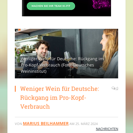
Weniger Wein für Deutsche: Rückgang im
Pro-Kopf-Verbrauch (Foto: Deutsches
Weininstitut)
Weniger Wein für Deutsche:
0
Rückgang im Pro-Kopf-
Verbrauch
MARIUS BEILHAMMER
VON
AM
25. MÄRZ 2024
NACHRICHTEN