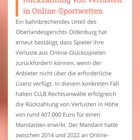
in Online-Sportwetten
Ein bahnbrechendes Urteil des
Oberlandesgerichts Oldenburg hat
erneut bestätigt, dass Spieler ihre
Verluste aus Online-Glücksspielen
zurückfordern können, wenn der
Anbieter nicht über die erforderliche
Lizenz verfügt. In diesem konkreten Fall
haben CLLB Rechtsanwälte erfolgreich
die Rückzahlung von Verlusten in Höhe
von rund 407.000 Euro für einen
Mandanten erwirkt. Der Mandant hatte
zwischen 2014 und 2022 an Online-