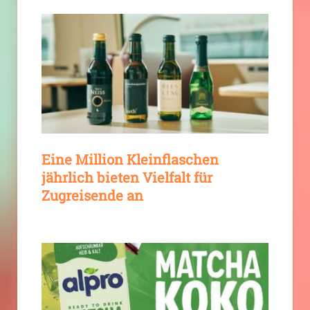
Eine Million Kleinflaschen
jährlich bieten Vielfalt für
Zugreisende an