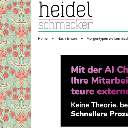
»
»
Home
Nachrichten
Morgentypen weisen niedri