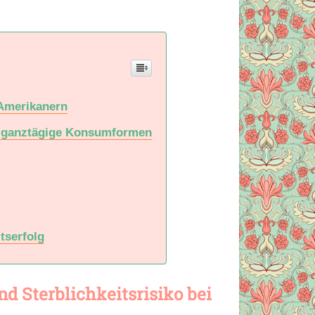
 Amerikanern
us ganztägige Konsumformen
tserfolg
d Sterblichkeitsrisiko bei