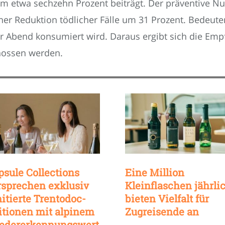
 etwa sechzehn Prozent beiträgt. Der präventive Nut
iner Reduktion tödlicher Fälle um 31 Prozent. Bedeu
 Abend konsumiert wird. Daraus ergibt sich die Empf
enossen werden.
psule Collections
Eine Million
rsprechen exklusiv
Kleinflaschen jährli
mitierte Trentodoc-
bieten Vielfalt für
itionen mit alpinem
Zugreisende an
edererkennungswert