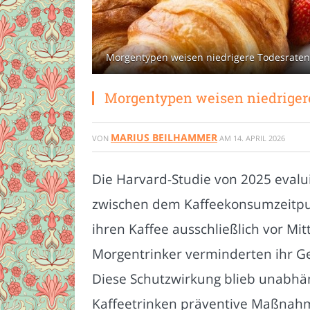
Morgentypen weisen niedrigere Todesraten au
Morgentypen weisen niedrigere 
MARIUS BEILHAMMER
VON
AM
14. APRIL 2026
Die Harvard-Studie von 2025 eval
zwischen dem Kaffeekonsumzeitpun
ihren Kaffee ausschließlich vor Mi
Morgentrinker verminder­ten ihr G
Diese Schutzwirkung blieb unabhä
Kaffeetrinken präventive Maßnah