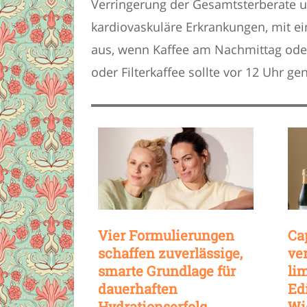
Verringerung der Gesamtsterberate um
kardiovaskuläre Erkrankungen, mit e
aus, wenn Kaffee am Nachmittag oder
oder Filterkaffee sollte vor 12 Uhr g
Vier Formulierungen
Ca
schaffen zuverlässige,
ve
smarte Grundlage für
li
dauerhaften
Ed
Hydrationserfolg
Wi