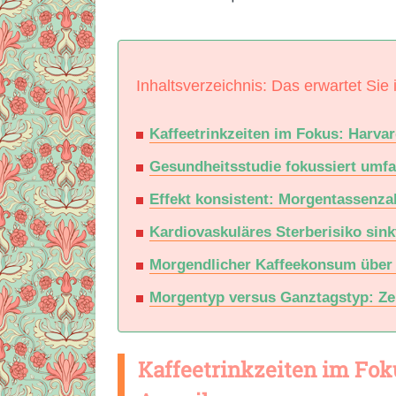
Inhaltsverzeichnis: Das erwartet Sie 
Kaffeetrinkzeiten im Fokus: Harva
Gesundheitsstudie fokussiert umf
Effekt konsistent: Morgentassenzah
Kardiovaskuläres Sterberisiko sink
Morgendlicher Kaffeekonsum über 
Morgentyp versus Ganztagstyp: Zei
Kaffeetrinkzeiten im Fok