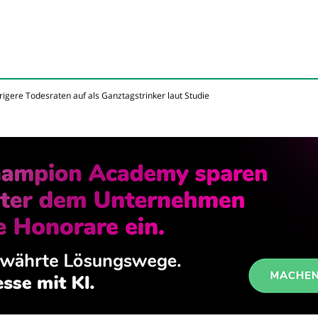
gere Todesraten auf als Ganztagstrinker laut Studie