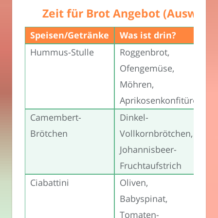
Zeit für Brot Angebot (Auswahl
Speisen/Getränke
Was ist drin?
Pr
Hummus-Stulle
Roggenbrot,
4,
Ofengemüse,
Eu
Möhren,
Aprikosenkonfitüre
Camembert-
Dinkel-
4,
Brötchen
Vollkornbrötchen,
Eu
Johannisbeer-
Fruchtaufstrich
Ciabattini
Oliven,
4,
Babyspinat,
Tomaten-