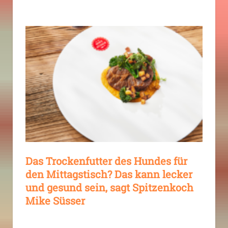
Das Trockenfutter des Hundes für
den Mittagstisch? Das kann lecker
und gesund sein, sagt Spitzenkoch
Mike Süsser