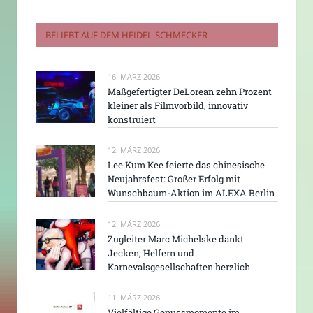
BELIEBT AUF DEM HEIDEL-SCHMECKER
16. MÄRZ 2026
Maßgefertigter DeLorean zehn Prozent
kleiner als Filmvorbild, innovativ
konstruiert
12. MÄRZ 2026
Lee Kum Kee feierte das chinesische
Neujahrsfest: Großer Erfolg mit
Wunschbaum-Aktion im ALEXA Berlin
12. MÄRZ 2026
Zugleiter Marc Michelske dankt
Jecken, Helfern und
Karnevalsgesellschaften herzlich
11. MÄRZ 2026
Vielfältige Genussmomente im