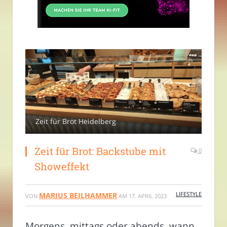
Zeit für Brot Heidelberg
Zeit für Brot: Backstube mit
0
Showeffekt
LIFESTYLE
MARIUS BEILHAMMER
VON
AM
17. APRIL 2023
Morgens, mittags oder abends, wann