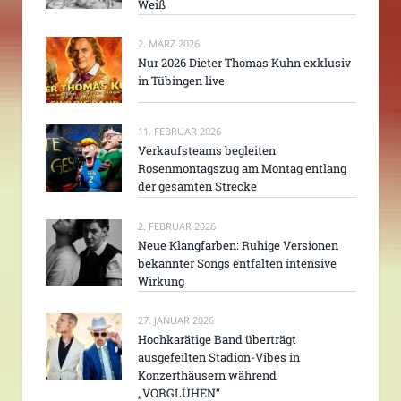
Weiß
2. MÄRZ 2026
Nur 2026 Dieter Thomas Kuhn exklusiv
in Tübingen live
11. FEBRUAR 2026
Verkaufsteams begleiten
Rosenmontagszug am Montag entlang
der gesamten Strecke
2. FEBRUAR 2026
Neue Klangfarben: Ruhige Versionen
bekannter Songs entfalten intensive
Wirkung
27. JANUAR 2026
Hochkarätige Band überträgt
ausgefeilten Stadion-Vibes in
Konzerthäusern während
„VORGLÜHEN“