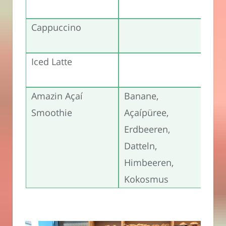
Eu
Cappuccino
3,
Eu
Iced Latte
5,
Eu
Amazin Açaí
Banane,
5,
Smoothie
Açaípüree,
Eu
Erdbeeren,
Datteln,
Himbeeren,
Kokosmus