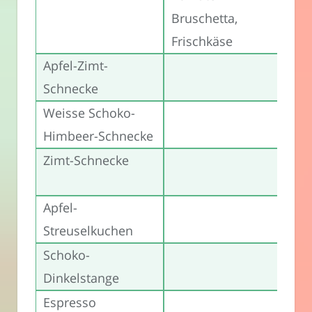
Bruschetta,
Frischkäse
Apfel-Zimt-
3,
Schnecke
Eu
Weisse Schoko-
3,
Himbeer-Schnecke
Eu
Zimt-Schnecke
3,
Eu
Apfel-
3,
Streuselkuchen
Eu
Schoko-
2,
Dinkelstange
Eu
Espresso
2,